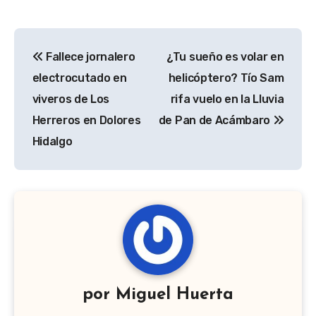
Navegación
Fallece jornalero
¿Tu sueño es volar en
de
electrocutado en
helicóptero? Tío Sam
entradas
viveros de Los
rifa vuelo en la Lluvia
Herreros en Dolores
de Pan de Acámbaro
Hidalgo
por
Miguel Huerta