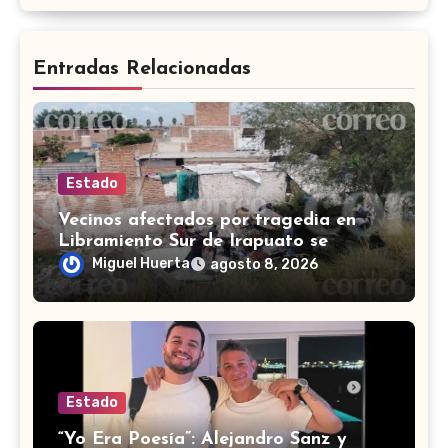
Entradas Relacionadas
Estado
Vecinos afectados por tragedia en
Libramiento Sur de Irapuato se
preguntan ‘¿quién pagará los daños?’
Miguel Huerta
agosto 8, 2026
Estado
“Yo Era Poesía”: Alejandro Sanz y