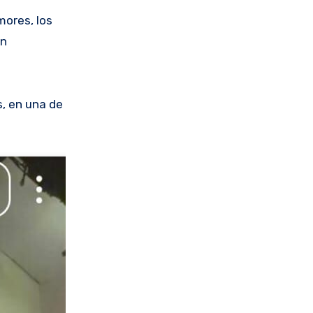
en
s, en una de