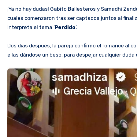
¡Ya no hay dudas! Gabito Ballesteros y Samadhi Zendejas hicieron oficial su relación luego de varios días de rumores, los
cuales comenzaron tras ser captados juntos al finali
interpreta el tema ‘
Perdido
’.
Dos días después, la pareja confirmó el romance al c
ellas dándose un beso, para despejar cualquier duda 