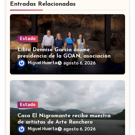
Entradas Relacionadas
Estado
Libia Dennise García asume
presidencia de la GOAN, asociación
de gobernadores de Acción Nacional
Miguel Huerta
agosto 6, 2026
Estado
Casa El Nigromante recibe muestra
de artistas de Arte Ranchero
Pandillero
Miguel Huerta
agosto 6, 2026