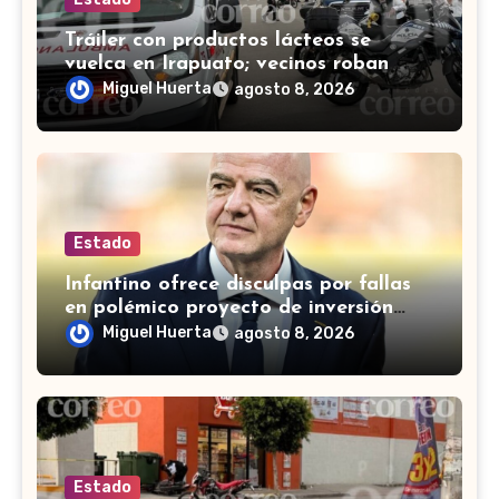
Tráiler con productos lácteos se
vuelca en Irapuato; vecinos roban
carga en lugar de auxiliar a heridos
Miguel Huerta
agosto 8, 2026
Estado
Infantino ofrece disculpas por fallas
en polémico proyecto de inversión
privada de la FIFA
Miguel Huerta
agosto 8, 2026
Estado