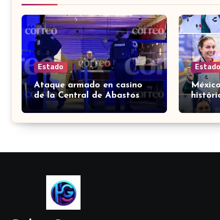
Estado
Estad
Ataque armado en casino
México
de la Central de Abastos
histór
deja un hombre muerto en
el med
León
Domin