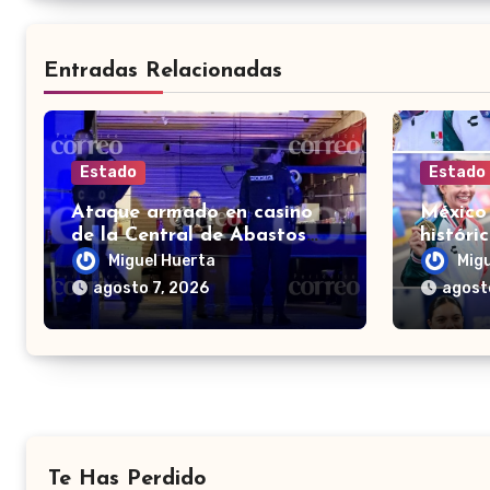
Entradas Relacionadas
Estado
Estado
Ataque armado en casino
México
de la Central de Abastos
históri
deja un hombre muerto en
el meda
Miguel Huerta
Mig
León
Domin
agosto 7, 2026
agost
Te Has Perdido