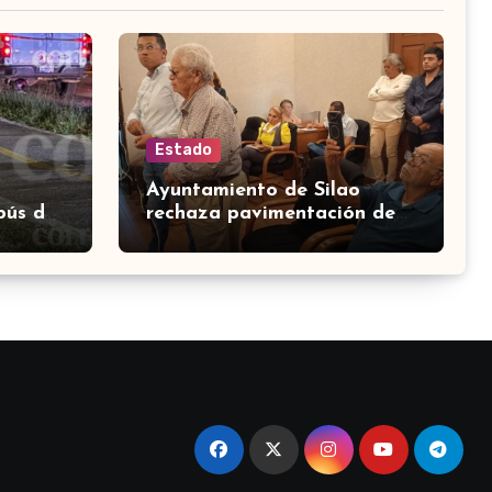
Estado
Ayuntamiento de Silao
bús de
rechaza pavimentación de
León-
Santa Clara de Marines
cón