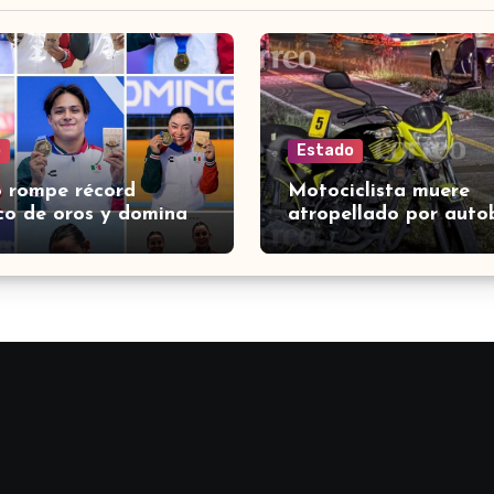
o
Estado
 rompe récord
Motociclista muere
ico de oros y domina
atropellado por auto
allero en Santo
turismo en carretera 
go 2026
San Francisco del Rin