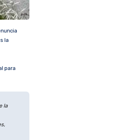
enuncia
s la
al para
 la
s,