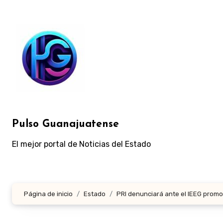
Ir
al
contenido
Pulso Guanajuatense
El mejor portal de Noticias del Estado
Página de inicio
Estado
PRI denunciará ante el IEEG prom