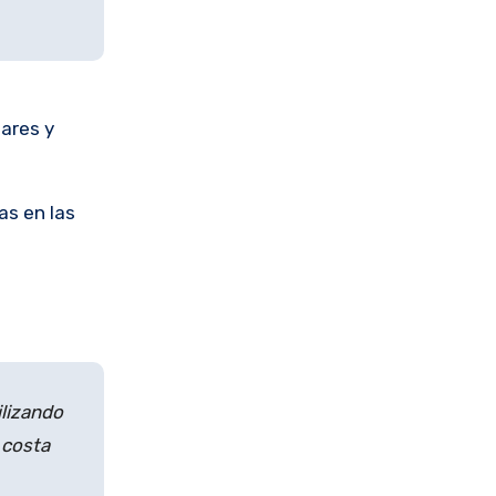
lares y
as en las
ilizando
 costa