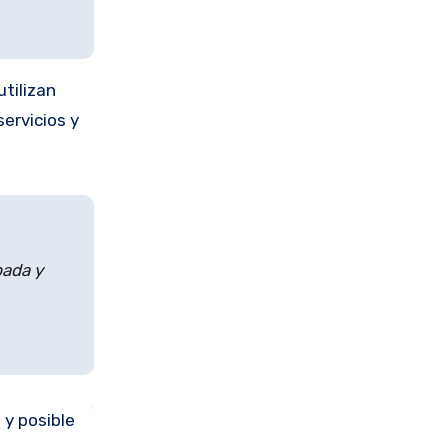
tilizan
ervicios y
pada y