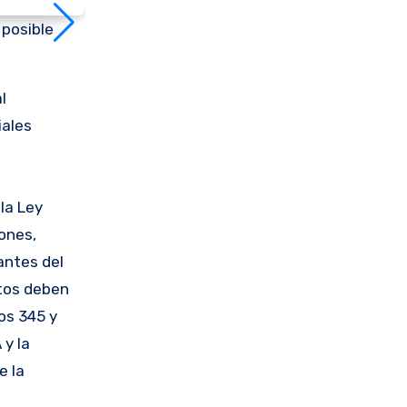
 posible
l
iales
la Ley
ones,
antes del
stos deben
los 345 y
 y la
e la