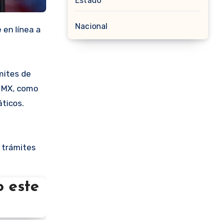
Estado
Nacional
 en línea a
mites de
e MX, como
áticos.
s trámites