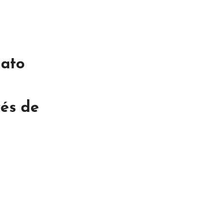
uato
vés de