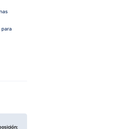
onas
, para
osición: