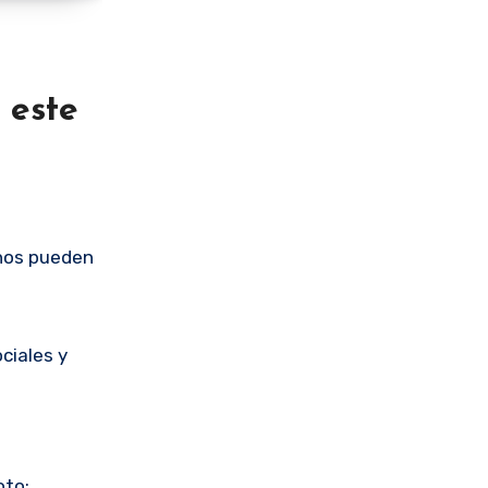
 este
anos pueden
ciales y
oto: