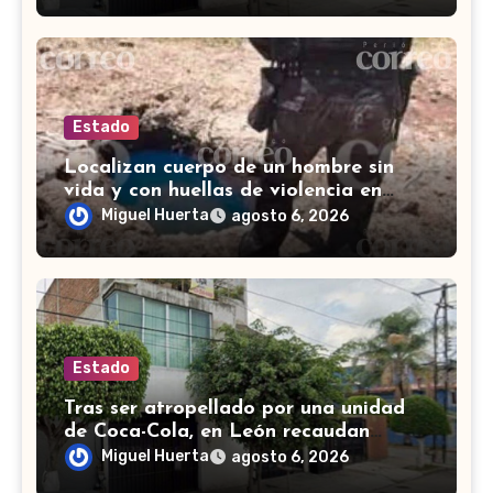
Estado
Localizan cuerpo de un hombre sin
vida y con huellas de violencia en
Tenería del Santuario, Celaya
Miguel Huerta
agosto 6, 2026
Estado
Tras ser atropellado por una unidad
de Coca-Cola, en León recaudan
fondos para salvar a perrito de edad
Miguel Huerta
agosto 6, 2026
avanzada