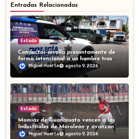
Entradas Relacionadas
Estado
Conductor arrolla presuntamente de
forma intencional a un hombre tras
una riña en Celaya
Miguel Huerta
agosto 9, 2026
Estado
Momias de Guanajuato vencen a los
Industriales de Moroleón y avanzan a
la final estatal de béisbol
Miguel Huerta
agosto 9, 2026