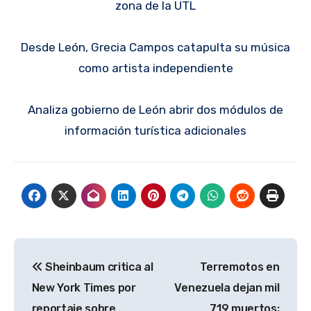
zona de la UTL
Desde León, Grecia Campos catapulta su música
como artista independiente
Analiza gobierno de León abrir dos módulos de
información turística adicionales
Navegación
Sheinbaum critica al
Terremotos en
de
New York Times por
Venezuela dejan mil
entradas
reportaje sobre
719 muertos;