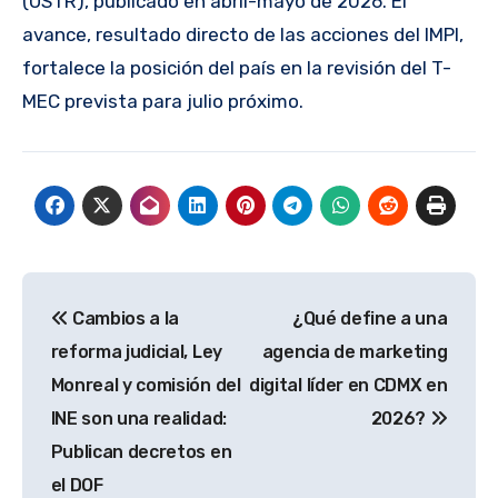
(USTR), publicado en abril-mayo de 2026. El
avance, resultado directo de las acciones del IMPI,
fortalece la posición del país en la revisión del T-
MEC prevista para julio próximo.
Navegación
Cambios a la
¿Qué define a una
de
reforma judicial, Ley
agencia de marketing
entradas
Monreal y comisión del
digital líder en CDMX en
INE son una realidad:
2026?
Publican decretos en
el DOF