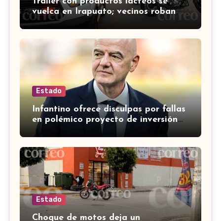
Tráiler con productos lácteos se
vuelca en Irapuato; vecinos roban
carga en lugar de auxiliar a heridos
Estado
Infantino ofrece disculpas por fallas
en polémico proyecto de inversión
privada de la FIFA
Estado
Choque de motos deja un