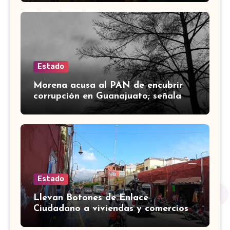
Estado
Morena acusa al PAN de encubrir
corrupción en Guanajuato; señala
desfalco de 107 mdp en Apaseo el
Alto
Estado
Llevan Botones de Enlace
Ciudadano a viviendas y comercios
de Yuriria