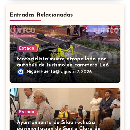
Entradas Relacionadas
Estado
Motociclista muere atropellado por
autobús de turismo en carretera León-
San Francisco del Rincón
Miguel Huerta
agosto 7, 2026
Estado
Ayuntamiento de Silao rechaza
pavimentación de Santa Clara de