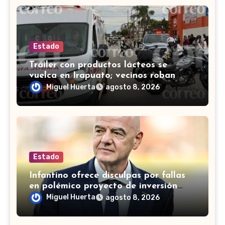
Estado
Tráiler con productos lácteos se
vuelca en Irapuato; vecinos roban
carga en lugar de auxiliar a heridos
Miguel Huerta
agosto 8, 2026
Estado
Infantino ofrece disculpas por fallas
en polémico proyecto de inversión
privada de la FIFA
Miguel Huerta
agosto 8, 2026