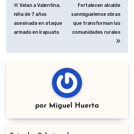
Velan a Valentina,
Fortalecen alcalde
de
niña de 7 años
sanmiguelense obras
entradas
asesinada en ataque
que transforman las
armado en Irapuato
comunidades rurales
por
Miguel Huerta