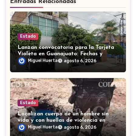
Entradas Relacionadas
Estado
Lanzan convocatoria para la Tarjeta
Violeta en Guanajuato: Fechas y
requisitos y etapas de registro
Miguel Huerta
agosto 6, 2026
Estado
Localizan cuerpo de un hombre sin
vida y con huellas de violencia en
Tenería del Santuario, Celaya
Miguel Huerta
agosto 6, 2026