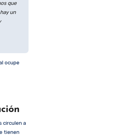
mos que
 hay un
y
al ocupe
ación
s circulen a
e tienen