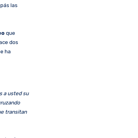
apás las
eo
que
hace dos
se ha
s a usted su
 cruzando
ue transitan