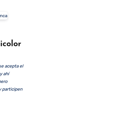
icolor
se acepta el
y ahí
pero
y participen