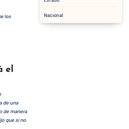
Estado
Nacional
de los
á el
e
la de una
ro de manera
jo que si no