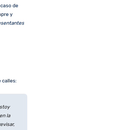
 caso de
mpre y
esentantes
.
calles:
estoy
en la
evisar,