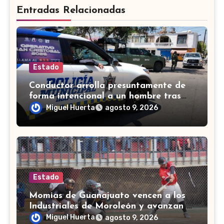
Entradas Relacionadas
Estado
Conductor arrolla presuntamente de
forma intencional a un hombre tras
una riña en Celaya
Miguel Huerta
agosto 9, 2026
Estado
Momias de Guanajuato vencen a los
Industriales de Moroleón y avanzan a
la final estatal de béisbol
Miguel Huerta
agosto 9, 2026