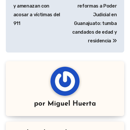
de
y amenazan con
reformas a Poder
entradas
acosar a víctimas del
Judicial en
911
Guanajuato: tumba
candados de edad y
residencia
por
Miguel Huerta