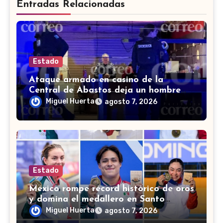
Entradas Relacionadas
Estado
Ataque armado en casino de la
Central de Abastos deja un hombre
muerto en León
Miguel Huerta
agosto 7, 2026
Estado
México rompe récord histórico de oros
y domina el medallero en Santo
Domingo 2026
Miguel Huerta
agosto 7, 2026