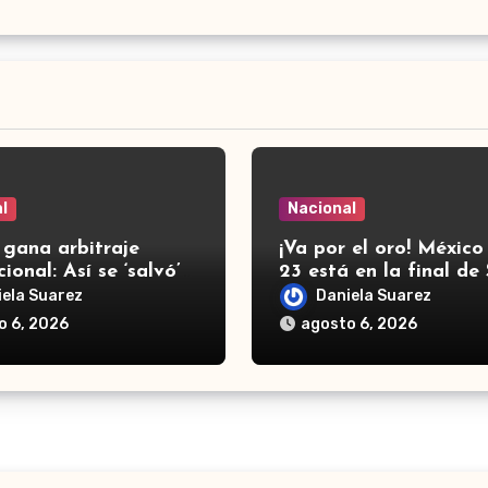
l
Nacional
 gana arbitraje
¡Va por el oro! México
ional: Así se ‘salvó’
23 está en la final de
r 219 millones de
Domingo 2026 tras g
iela Suarez
Daniela Suarez
s a fondos de EU
a Panamá
o 6, 2026
agosto 6, 2026