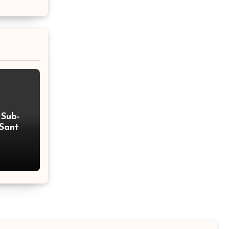
 Sub-
 Santo
olear