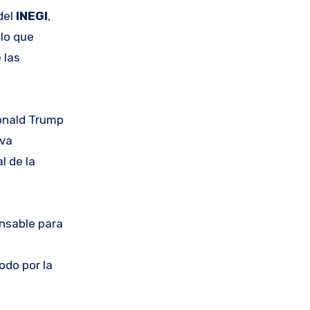
del
INEGI
,
 lo que
 las
onald Trump
rva
l de la
ensable para
odo por la