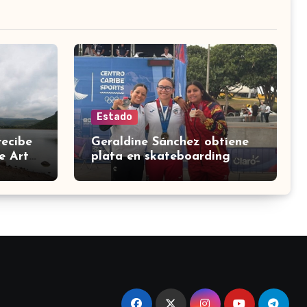
Estado
recibe
Geraldine Sánchez obtiene
e Arte
plata en skateboarding
femenil para México en los
Centroamericanos 2026