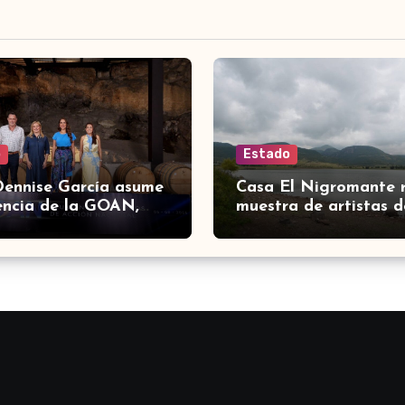
o
Estado
Dennise García asume
Casa El Nigromante 
encia de la GOAN,
muestra de artistas d
ción de gobernadores
Ranchero Pandillero
ión Nacional