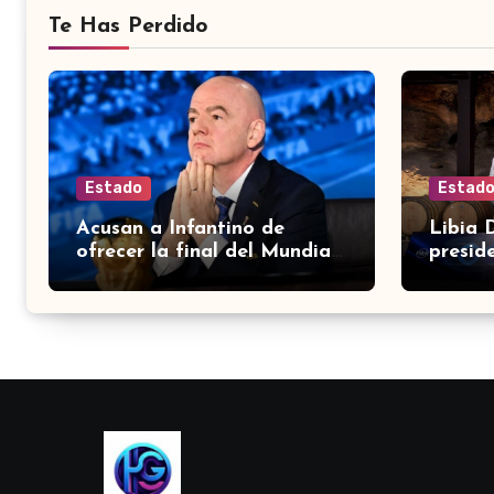
Te Has Perdido
Estado
Estad
Acusan a Infantino de
Libia 
ofrecer la final del Mundial
presid
2030 a Marruecos a cambio
asocia
de apoyo
de Acc