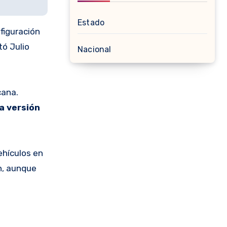
Estado
figuración
tó Julio
Nacional
cana.
a versión
ehículos en
n, aunque