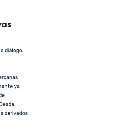
vas
de diálogo,
cercanas
amente ya
de
 Desde
s derivados