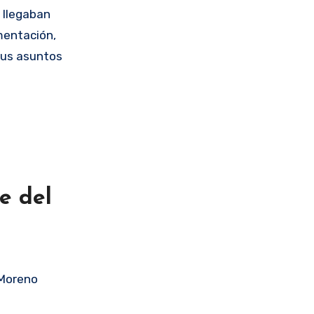
 llegaban
mentación,
 sus asuntos
e del
 Moreno