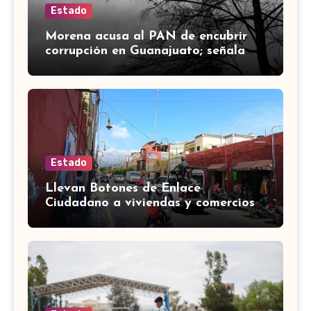
Estado
Morena acusa al PAN de encubrir
corrupción en Guanajuato; señala
desfalco de 107 mdp en Apaseo el
Alto
Estado
Llevan Botones de Enlace
Ciudadano a viviendas y comercios
de Yuriria