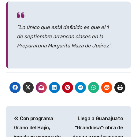
“Lo único que está definido es que el 1
de septiembre arrancan clases en la
Preparatoria Margarita Maza de Juárez”.
Navegación
Con programa
Llega a Guanajuato
de
Grano del Bajío,
“Grandiosa”: obra de
entradas
impulsan compra de
danza y performance