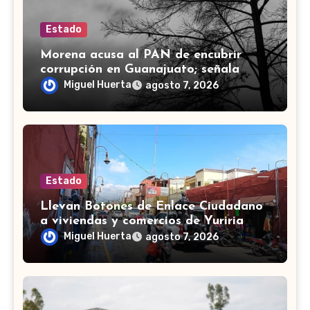
Estado
Morena acusa al PAN de encubrir
corrupción en Guanajuato; señala
desfalco de 107 mdp en Apaseo el
Miguel Huerta
agosto 7, 2026
Alto
Estado
Llevan Botones de Enlace Ciudadano
a viviendas y comercios de Yuriria
Miguel Huerta
agosto 7, 2026