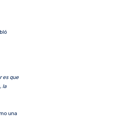
bló
r es que
 la
omo una