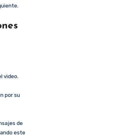
guiente.
ones
l video.
n por su
ensajes de
tando este