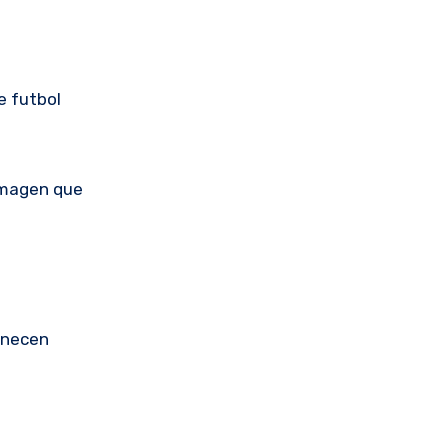
e futbol
imagen que
anecen