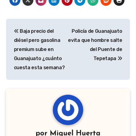
Navegación
Baja precio del
Policía de Guanajuato
de
diésel pero gasolina
evita que hombre salte
entradas
premium sube en
del Puente de
Guanajuato ¿cuánto
Tepetapa
cuesta esta semana?
por
Miguel Huerta