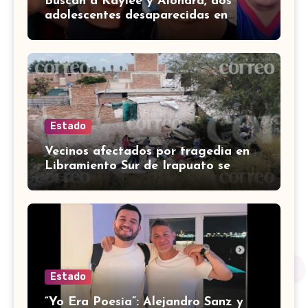
Buscan a Kaylee y Alondra, dos
adolescentes desaparecidas en
Guanajuato
Estado
Vecinos afectados por tragedia en
Libramiento Sur de Irapuato se
preguntan ‘¿quién pagará los
daños?’
Estado
“Yo Era Poesía”: Alejandro Sanz y