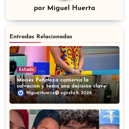
por
Miguel Huerta
Entradas Relacionadas
Estado
Moisés Peñaloza conserva la
salvación y toma una decisión clave
en ‘La Casa de los Famosos’
Miguel Huerta
agosto 8, 2026