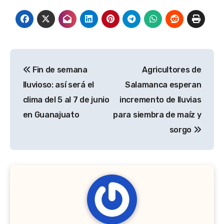
Navegación
Fin de semana
Agricultores de
de
lluvioso: así será el
Salamanca esperan
entradas
clima del 5 al 7 de junio
incremento de lluvias
en Guanajuato
para siembra de maíz y
sorgo