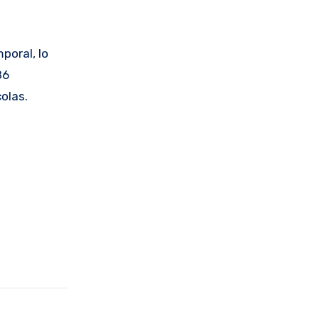
poral, lo
86
olas.