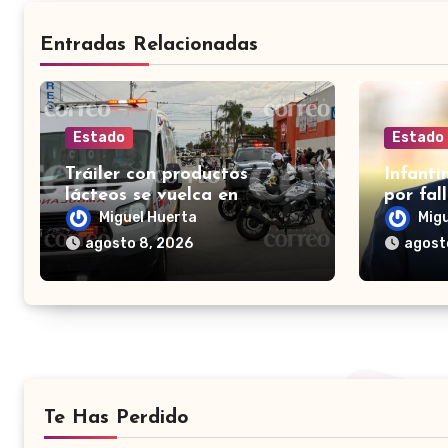
Entradas Relacionadas
Estado
Estado
Tráiler con productos
Infanti
lácteos se vuelca en
por fal
Irapuato; vecinos roban
proyect
Miguel Huerta
Mig
carga en lugar de auxiliar a
privada
agosto 8, 2026
agost
heridos
Te Has Perdido