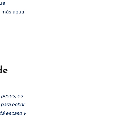
que
ga más agua
de
 pesos, es
 para echar
stá escaso y