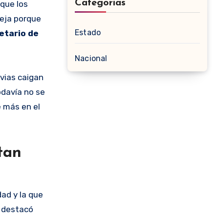
Categorias
 que los
reja porque
Estado
etario de
Nacional
uvias caigan
odavía no se
 más en el
tan
ad y la que
n destacó