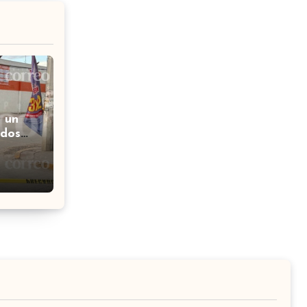
 un
 dos