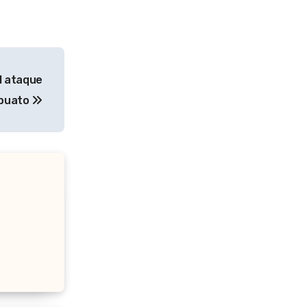
l ataque
apuato