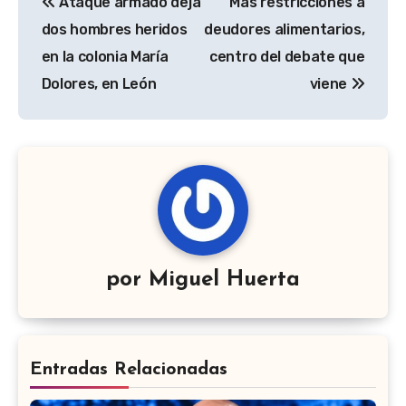
Ataque armado deja
Más restricciones a
de
dos hombres heridos
deudores alimentarios,
entradas
en la colonia María
centro del debate que
Dolores, en León
viene
por
Miguel Huerta
Entradas Relacionadas