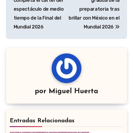
completa el cartel del
gradúa de la
entradas
espectáculo de medio
preparatoria tras
tiempo de la Final del
brillar con México en el
Mundial 2026
Mundial 2026
por
Miguel Huerta
Entradas Relacionadas