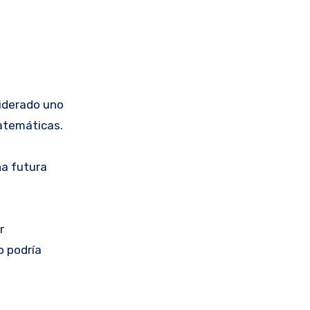
siderado uno
atemáticas.
na futura
r
o podría