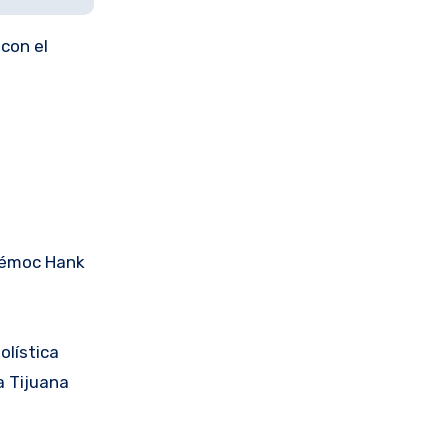
con el
htémoc Hank
olística
a Tijuana