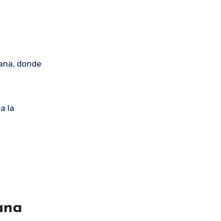
uana, donde
a la
ana