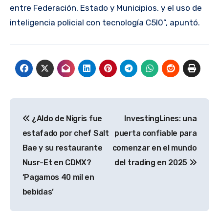
entre Federación, Estado y Municipios, y el uso de
inteligencia policial con tecnología C5l0”, apuntó.
Navegación
¿Aldo de Nigris fue
InvestingLines: una
de
estafado por chef Salt
puerta confiable para
entradas
Bae y su restaurante
comenzar en el mundo
Nusr-Et en CDMX?
del trading en 2025
‘Pagamos 40 mil en
bebidas’