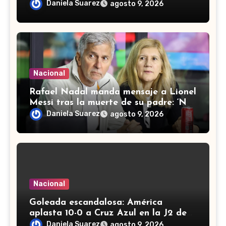
Quevedo; seguirá proceso en libertad
Daniela Suarez
agosto 9, 2026
Nacional
Rafael Nadal manda mensaje a Lionel
Messi tras la muerte de su padre: ‘No
me puedo imaginar el dolor’
Daniela Suarez
agosto 9, 2026
Nacional
Goleada escandalosa: América
aplasta 10-0 a Cruz Azul en la J2 de
la Liga MX Femenil
Daniela Suarez
agosto 9, 2026