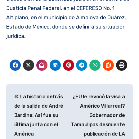
Justicia Penal Federal, en el CEFERESO No. 1
Altiplano, en el municipio de Almoloya de Juárez,
Estado de México, donde se definirá su situación
jurídica.
Navegación
La historia detrás
¿EU le revocó la visa a
de
de la salida de André
Américo Villarreal?
entradas
Jardine: Así fue su
Gobernador de
última junta con el
Tamaulipas desmiente
América
publicación de LA