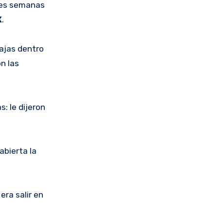
tres semanas
X
.
bajas dentro
n las
: le dijeron
abierta la
era salir en