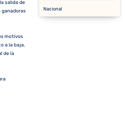
Nacional
ás ganadoras
os motivos
 a la baja,
l de la
ura