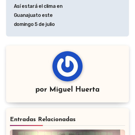
de
Así estará el clima en
entradas
Guanajuato este
domingo 5 de julio
por
Miguel Huerta
Entradas Relacionadas