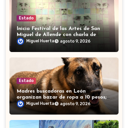
Estado
Inicia Festival de las Artes de San
Miguel de Allende con charla de
Edgardo Kerlegand
Miguel Huerta
agosto 9, 2026
Estado
Madres buscadoras en León
organizan bazar de ropa a 10 pesos;
muchos se unen para apoyar
Miguel Huerta
agosto 9, 2026