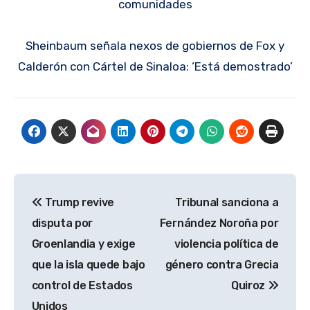
comunidades
Sheinbaum señala nexos de gobiernos de Fox y
Calderón con Cártel de Sinaloa: ‘Está demostrado’
Navegación
Trump revive
Tribunal sanciona a
de
disputa por
Fernández Noroña por
entradas
Groenlandia y exige
violencia política de
que la isla quede bajo
género contra Grecia
control de Estados
Quiroz
Unidos