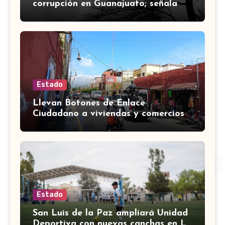
corrupción en Guanajuato; señala
desfalco de 107 mdp en Apaseo el
Alto
Estado
Llevan Botones de Enlace
Ciudadano a viviendas y comercios
de Yuriria
Estado
San Luis de la Paz ampliará Unidad
Deportiva con nuevas canchas en La