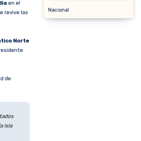
dia
en el
Nacional
e revive las
ntico Norte
residente
ad de
stados
a isla