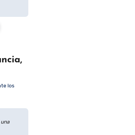
ncia,
nte los
 una