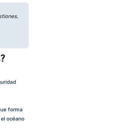
stiones,
s?
guridad
 que forma
 el océano