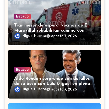
Estado
Tras meses de espera, vecinos de El
Maravillal rehabilitan camino con
recursos propios en
Miguel Huerta
agosto 7, 2026
Estado
Aldo Rendón sorprende con detalles
de su beso con Luis Miguel en plena
conversación de LCDLFMX
Miguel Huerta
agosto 7, 2026