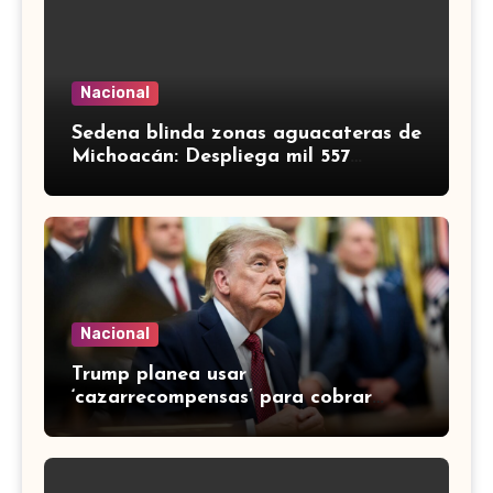
Nacional
Sedena blinda zonas aguacateras de
Michoacán: Despliega mil 557
efectivos de Guardia Nacional y
Ejército
Nacional
Trump planea usar
‘cazarrecompensas’ para cobrar
multas a migrantes deportados,
incluidos mexicanos