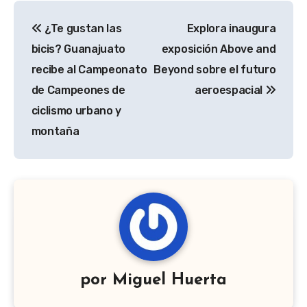
Navegación
¿Te gustan las
Explora inaugura
de
bicis? Guanajuato
exposición Above and
entradas
recibe al Campeonato
Beyond sobre el futuro
de Campeones de
aeroespacial
ciclismo urbano y
montaña
por
Miguel Huerta