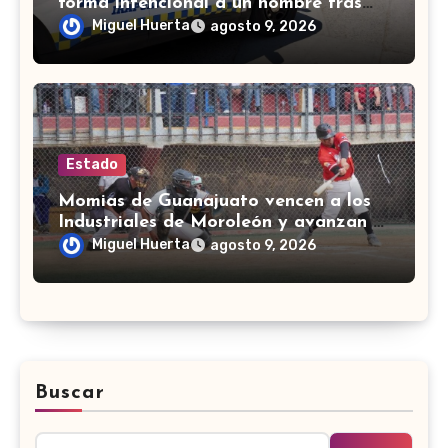
forma intencional a un hombre tras
una riña en Celaya
Miguel Huerta
agosto 9, 2026
Estado
Momias de Guanajuato vencen a los
Industriales de Moroleón y avanzan a
la final estatal de béisbol
Miguel Huerta
agosto 9, 2026
Buscar