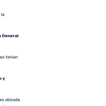
 la
a General
ues tenían
o y
tes ubicada