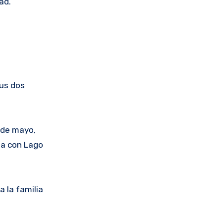
ad.
sus dos
 de mayo,
na con Lago
 la familia