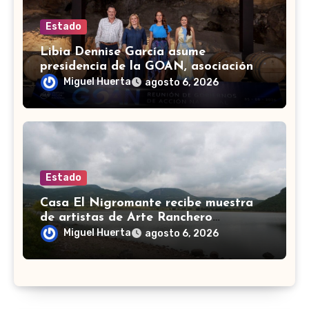
Estado
Libia Dennise García asume
presidencia de la GOAN, asociación
de gobernadores de Acción Nacional
Miguel Huerta
agosto 6, 2026
Estado
Casa El Nigromante recibe muestra
de artistas de Arte Ranchero
Pandillero
Miguel Huerta
agosto 6, 2026