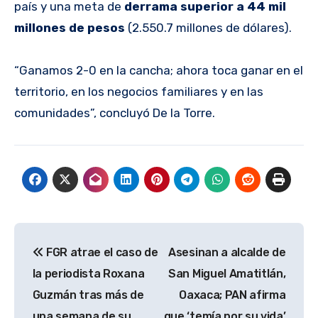
país y una meta de
derrama superior a 44 mil
millones de pesos
(2.550.7 millones de dólares).
“Ganamos 2-0 en la cancha; ahora toca ganar en el
territorio, en los negocios familiares y en las
comunidades”, concluyó De la Torre.
Navegación
FGR atrae el caso de
Asesinan a alcalde de
de
la periodista Roxana
San Miguel Amatitlán,
entradas
Guzmán tras más de
Oaxaca; PAN afirma
una semana de su
que ‘temía por su vida’