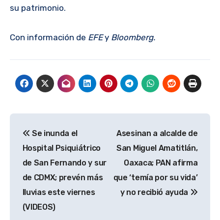
su patrimonio.
Con información de
EFE
y
Bloomberg.
Navegación
Se inunda el
Asesinan a alcalde de
de
Hospital Psiquiátrico
San Miguel Amatitlán,
entradas
de San Fernando y sur
Oaxaca; PAN afirma
de CDMX; prevén más
que ‘temía por su vida’
lluvias este viernes
y no recibió ayuda
(VIDEOS)