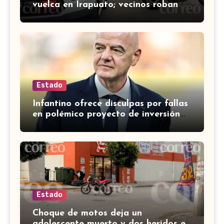
vuelca en Irapuato; vecinos roban
carga en lugar de auxiliar a heridos
Estado
Infantino ofrece disculpas por fallas
en polémico proyecto de inversión
privada de la FIFA
Estado
Choque de motos deja un
adolescente muerto y dos heridos en