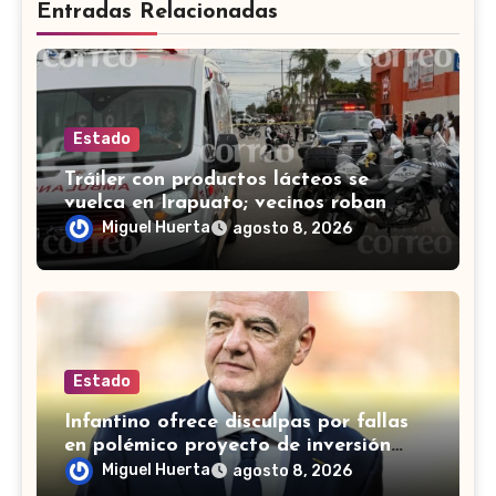
Entradas Relacionadas
Estado
Tráiler con productos lácteos se
vuelca en Irapuato; vecinos roban
carga en lugar de auxiliar a heridos
Miguel Huerta
agosto 8, 2026
Estado
Infantino ofrece disculpas por fallas
en polémico proyecto de inversión
privada de la FIFA
Miguel Huerta
agosto 8, 2026