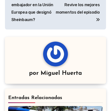
entradas
embajador en la Unión
Revive los mejores
Europea que designó
momentos del episodio
Sheinbaum?
por
Miguel Huerta
Entradas Relacionadas