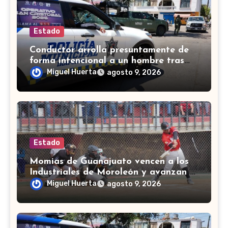
Estado
Conductor arrolla presuntamente de
forma intencional a un hombre tras
una riña en Celaya
Miguel Huerta
agosto 9, 2026
Estado
Momias de Guanajuato vencen a los
Industriales de Moroleón y avanzan a
la final estatal de béisbol
Miguel Huerta
agosto 9, 2026