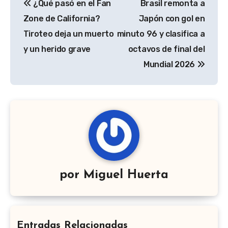
¿Qué pasó en el Fan
Brasil remonta a
de
Zone de California?
Japón con gol en
entradas
Tiroteo deja un muerto
minuto 96 y clasifica a
y un herido grave
octavos de final del
Mundial 2026
por
Miguel Huerta
Entradas Relacionadas