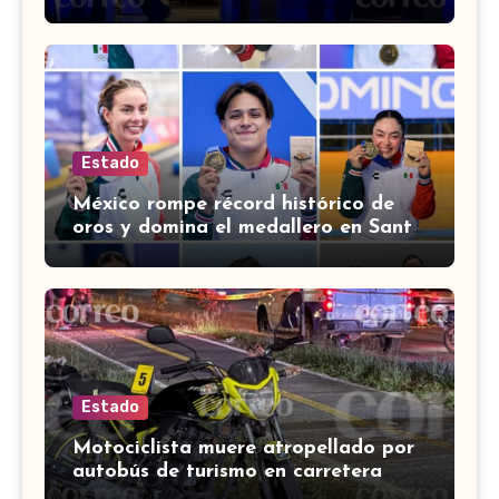
muerto en León
Estado
México rompe récord histórico de
oros y domina el medallero en Santo
Domingo 2026
Estado
Motociclista muere atropellado por
autobús de turismo en carretera
León-San Francisco del Rincón