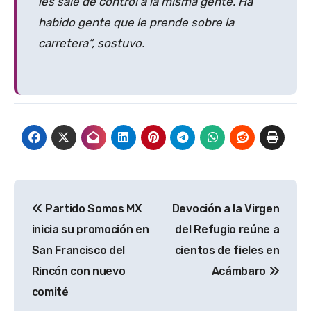
les sale de control a la misma gente. Ha
habido gente que le prende sobre la
carretera”, sostuvo.
Navegación
Partido Somos MX
Devoción a la Virgen
de
inicia su promoción en
del Refugio reúne a
entradas
San Francisco del
cientos de fieles en
Rincón con nuevo
Acámbaro
comité