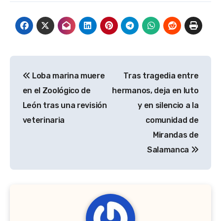
Navegación
Loba marina muere
Tras tragedia entre
de
en el Zoológico de
hermanos, deja en luto
entradas
León tras una revisión
y en silencio a la
veterinaria
comunidad de
Mirandas de
Salamanca