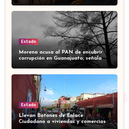
Marines
Estado
Morena acusa al PAN de encubrir
corrupción en Guanajuato; señala
desfalco de 107 mdp en Apaseo el
Alto
Estado
Llevan Botones de Enlace
Ciudadano a viviendas y comercios
de Yuriria