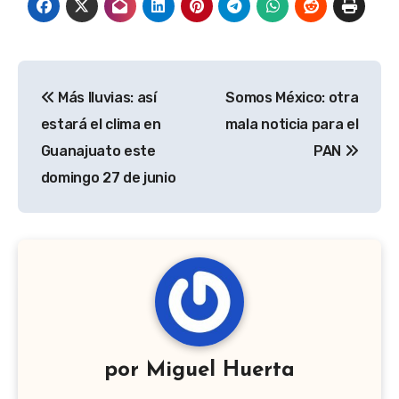
Navegación
Más lluvias: así
Somos México: otra
de
estará el clima en
mala noticia para el
entradas
Guanajuato este
PAN
domingo 27 de junio
por
Miguel Huerta